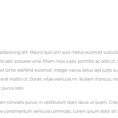
adipiscing elit. Mauris quis orci quis metus euismod vulputa
to sed, posuere urna. Etiam risus justo, porttitor ac odio ut,
met tortor eleifend euismod. Integer varius tellus sed justo
t mattis ut. Donec vitae vehicula mi. Nullam rhoncus, nisi 
c purus odio.
 quam convallis purus, in vestibulum diam lacus ut quam. Cr
que condimentum vehicula commodo. Lorem ipsum dolor sit am