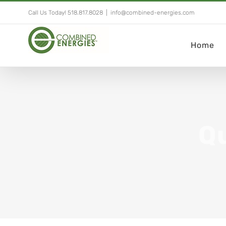
Call Us Today! 518.817.8028
|
info@combined-energies.com
Home
Qu