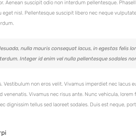
rtor. Aenean suscipit odio non interdum pellentesque. Phase
eget nisl. Pellentesque suscipit libero nec neque vulputate 
terdum.
lesuada, nulla mauris consequat lacus, in egestas felis lor
interdum. Integer id enim vel nulla pellentesque sodales non
acus. Vestibulum non eros velit. Vivamus imperdiet nec lacus
venenatis. Vivamus nec risus ante. Nunc vehicula, lorem f
ec dignissim tellus sed laoreet sodales. Duis est neque, portti
rpi