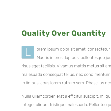
View
Quality Over Quantity
Larger
Image
L
orem ipsum dolor sit amet, consectetur 
Mauris in eros dapibus, pellentesque jus
risus eget facilisis. Vivamus mattis metus sit a
malesuada consequat tellus, nec condimentum era
in finibus lacus lorem rutrum sem. Phasellus ne
Nulla ullamcorper, erat a efficitur suscipit, mi
Integer aliquet tristique malesuada. Pellentes