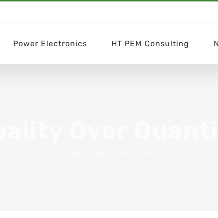
Power Electronics
HT PEM Consulting
ality Over Quant
Home
•
Quality Over Quantity