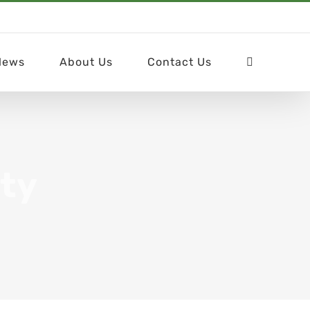
News
About Us
Contact Us
ity