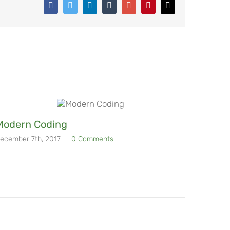
Facebook
Twitter
Linkedin
Tumblr
Google+
Pinterest
Email
Modern Coding
Stand
ecember 7th, 2017
|
0 Comments
December