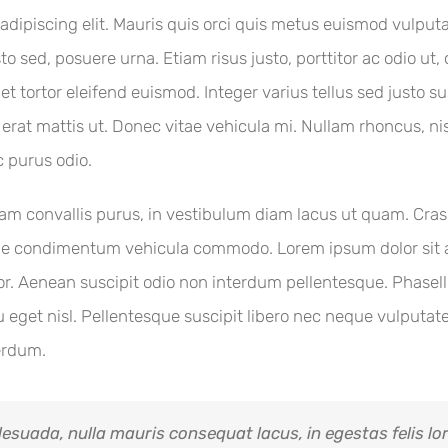
adipiscing elit. Mauris quis orci quis metus euismod vulputa
to sed, posuere urna. Etiam risus justo, porttitor ac odio ut,
met tortor eleifend euismod. Integer varius tellus sed justo
t mattis ut. Donec vitae vehicula mi. Nullam rhoncus, nisi 
c purus odio.
 quam convallis purus, in vestibulum diam lacus ut quam. Cr
que condimentum vehicula commodo. Lorem ipsum dolor sit am
rtor. Aenean suscipit odio non interdum pellentesque. Phase
eget nisl. Pellentesque suscipit libero nec neque vulputate 
terdum.
lesuada, nulla mauris consequat lacus, in egestas felis lor