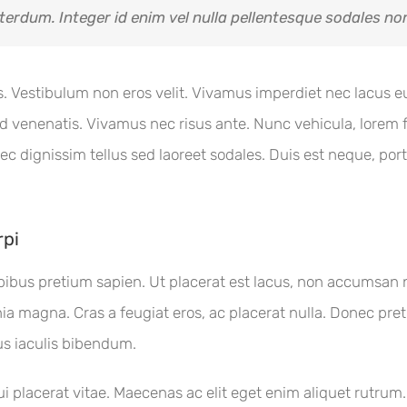
interdum. Integer id enim vel nulla pellentesque sodales non
acus. Vestibulum non eros velit. Vivamus imperdiet nec lacus
venenatis. Vivamus nec risus ante. Nunc vehicula, lorem f
ec dignissim tellus sed laoreet sodales. Duis est neque, portti
rpi
 dapibus pretium sapien. Ut placerat est lacus, non accums
inia magna. Cras a feugiat eros, ac placerat nulla. Donec pret
us iaculis bibendum.
i placerat vitae. Maecenas ac elit eget enim aliquet rutrum.