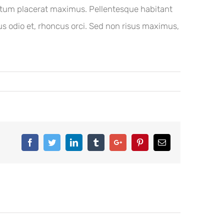
ntum placerat maximus. Pellentesque habitant
s odio et, rhoncus orci. Sed non risus maximus,
Facebook
Twitter
Linkedin
Tumblr
Google+
Pinterest
Email