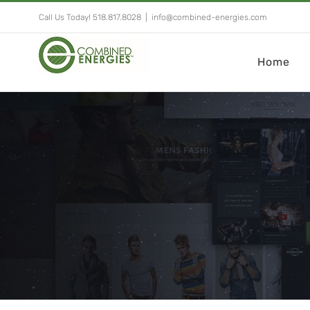
Call Us Today! 518.817.8028
|
info@combined-energies.com
Home